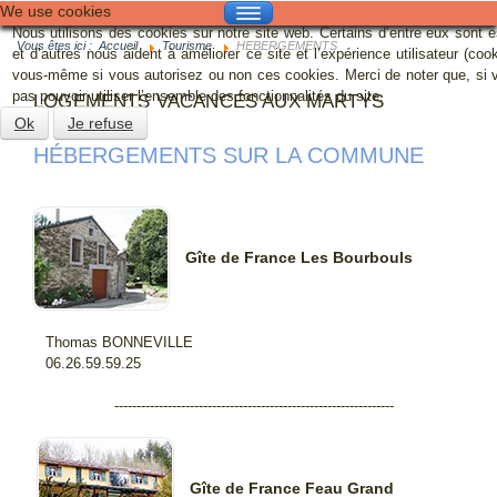
We use cookies
Nous utilisons des cookies sur notre site web. Certains d’entre eux sont 
GALERIE
Vous êtes ici :
Accueil
Tourisme
HEBERGEMENTS
et d’autres nous aident à améliorer ce site et l’expérience utilisateur (co
vous-même si vous autorisez ou non ces cookies. Merci de noter que, si v
CONTACT
pas pouvoir utiliser l’ensemble des fonctionnalités du site.
LOGEMENTS VACANCES AUX MARTYS
Ok
Je refuse
MAIRIE
HÉBERGEMENTS SUR LA COMMUNE
VIE MUNICIPALE
VIE PRATIQUE
Gîte de France Les Bourbouls
FESTIVITÉS
TOURISME
Thomas BONNEVILLE
06.26.59.59.25
---------------------------------------------------------------
Gîte de France Feau Grand