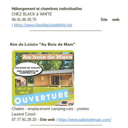
Hébergement et chambres individuelles
CHEZ BLACK & WHITE
06.41.46.30.75
Site web
:
https://www.chezblackandwhite.net
---------------------------------------------------------------
Aire de Loisirs "Au Bois de Mars"
Chalets - emplacement camping-cars - yourtes
Laurent Consil
07.77.91.28.20 -
Site web :
https://www.auboisdemars.com/
---------------------------------------------------------------