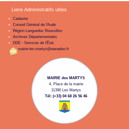
Liens Administratifs utiles
Cadastre
Conseil Général de l'Aude
Région Languedoc Roussillon
Archives Départementales
DDE - Services de l'État
mairie-les-martys@wanadoo.fr
MAIRIE des MARTYS
4, Place de la mairie
11390 Les Martys
Tél: (+33) 04 68 26 56 46