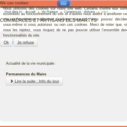
We use cookies
Nous utilisons des cookies sur notre site web. Certains d’entre eux sont
GALERIE
Vous êtes ici :
Accueil
Vie Pratique
Commerces - Artisans
Infos
essentiels au fonctionnement du site et d’autres nous aident à améliorer ce
site et l’expérience utilisateur (cookies traceurs). Vous pouvez décider
COMMERCES ET ARTISANS DES MARTYS
CONTACT
vous-même si vous autorisez ou non ces cookies. Merci de noter que, si
vous les rejetez, vous risquez de ne pas pouvoir utiliser l’ensemble des
fonctionnalités du site.
MAIRIE
Info du jour
Ok
Je refuse
VIE MUNICIPALE
VIE PRATIQUE
Actualité de la vie municipale :
FESTIVITÉS
Permanences du Maire
TOURISME
Lire la suite : Info du jour