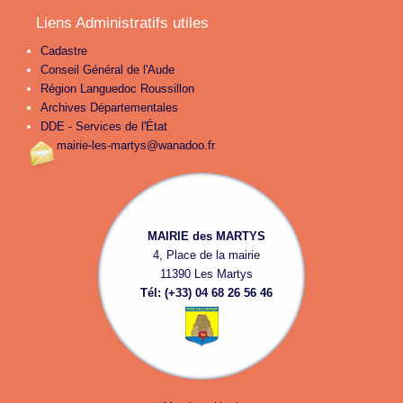
Liens Administratifs utiles
Cadastre
Conseil Général de l'Aude
Région Languedoc Roussillon
Archives Départementales
DDE - Services de l'État
mairie-les-martys@wanadoo.fr
MAIRIE des MARTYS
4, Place de la mairie
11390 Les Martys
Tél: (+33) 04 68 26 56 46